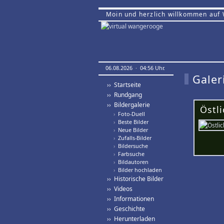
Moin und herzlich willkommen auf
06.08.2026 · 04:56 Uhr.
Galer
›› Startseite
›› Rundgang
›› Bildergalerie
Östli
›
Foto-Duell
›
Beste Bilder
›
Neue Bilder
›
Zufalls-Bilder
›
Bildersuche
›
Farbsuche
›
Bildautoren
›
Bilder hochladen
›› Historische Bilder
›› Videos
›› Informationen
›› Geschichte
›› Herunterladen