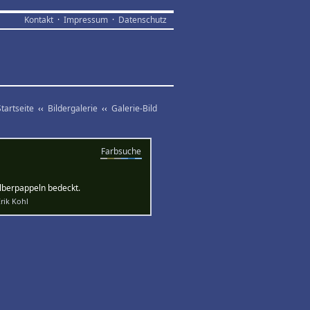
Kontakt
·
Impressum
·
Datenschutz
Startseite
‹‹
Bildergalerie
‹‹
Galerie-Bild
Farbsuche
ilberpappeln bedeckt.
rik Kohl