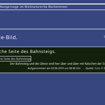
 Wangerooge im Weltnaturerbe Wattenmeer.
ie-Bild.
che Seite des Bahnsteigs.
Der Bahnsteig und die Gleise sind hier über und über mit Kätzchen der S
Aufgenommen am 03.06.2010 um 08:46 Uhr · Quelle:
Foto © E