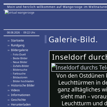
Moin und herzlich willkommen auf Wangerooge im Weltnature
08.08.2026 · 09:22 Uhr.
Galerie-Bild.
›› Startseite
›› Rundgang
›› Bildergalerie
Inseldorf durc
›
Foto-Duell
›
Beste Bilder
›
Neue Bilder
›
Zufalls-Bilder
›
Bildersuche
›
Farbsuche
Von den Ostdünen k
›
Bildautoren
Leuchttürmen in d
›
Bilder hochladen
›› Historische Bilder
ganz alltägliches 
›› Videos
sieht man – vora
›› Informationen
›› Geschichte
Leuchtturm und de
›› Herunterladen