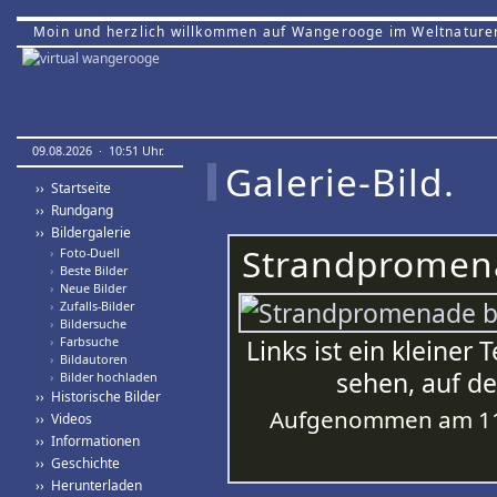
Moin und herzlich willkommen auf Wangerooge im Weltnature
09.08.2026 · 10:51 Uhr.
Galerie-Bild.
›› Startseite
›› Rundgang
›› Bildergalerie
Strandpromen
›
Foto-Duell
›
Beste Bilder
›
Neue Bilder
›
Zufalls-Bilder
›
Bildersuche
›
Farbsuche
Links ist ein kleine
›
Bildautoren
sehen, auf d
›
Bilder hochladen
›› Historische Bilder
Aufgenommen am 11.
›› Videos
›› Informationen
›› Geschichte
›› Herunterladen