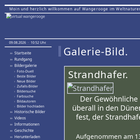
Moin und herzlich willkommen auf Wangerooge im Weltnature
09.08.2026 · 10:52 Uhr.
Galerie-Bild.
›› Startseite
›› Rundgang
›› Bildergalerie
Strandhafer.
›
Foto-Duell
›
Beste Bilder
›
Neue Bilder
›
Zufalls-Bilder
›
Bildersuche
›
Farbsuche
Der Gewöhnliche 
›
Bildautoren
überall in den Düne
›
Bilder hochladen
›› Historische Bilder
fest, der Strandha
›› Videos
›› Informationen
›› Geschichte
Aufgenommen am 13.
›› Herunterladen