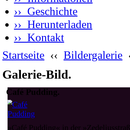
›› Geschichte
›› Herunterladen
›› Kontakt
Startseite
‹‹
Bildergalerie
Galerie-Bild.
Café Pudding.
»Café Pudding« in der »Zedeliusstra