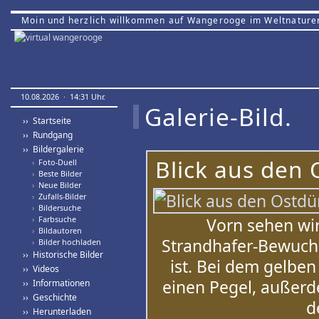
Moin und herzlich willkommen auf Wangerooge im Weltnature
10.08.2026 · 14:31 Uhr.
Galerie-Bild.
›› Startseite
›› Rundgang
›› Bildergalerie
Blick aus den
›
Foto-Duell
›
Beste Bilder
›
Neue Bilder
›
Zufalls-Bilder
›
Bildersuche
›
Farbsuche
Vorn sehen wi
›
Bildautoren
Strandhafer-Bewuchs
›
Bilder hochladen
›› Historische Bilder
ist. Bei dem gelben
›› Videos
einen Pegel, außerd
›› Informationen
›› Geschichte
d
›› Herunterladen