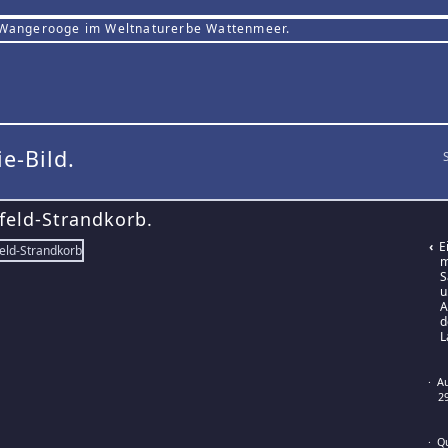
 Wangerooge im Weltnaturerbe Wattenmeer.
ie-Bild.
feld-Strandkorb.
‹
Ei
m
S
u
A
d
L
· 
2
· Q