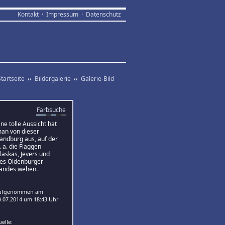
Kontakt
·
Impressum
·
Datenschutz
Startseite
‹‹
Bildergalerie
‹‹
Galerie-Bild
Farbsuche
ne tolle Aussicht hat
an von dieser
andburg aus, auf der
. a. die Flaggen
laskas, Jevers und
es Oldenburger
andes wehen.
Aufgenommen am
9.07.2014 um 18:43 Uhr
uelle: