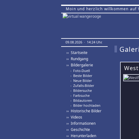
Moin und herzlich willkommen auf
09.08.2026 · 14:24 Uhr.
Galer
›› Startseite
›› Rundgang
›› Bildergalerie
West
›
Foto-Duell
›
Beste Bilder
›
Neue Bilder
›
Zufalls-Bilder
›
Bildersuche
›
Farbsuche
›
Bildautoren
›
Bilder hochladen
›› Historische Bilder
›› Videos
›› Informationen
›› Geschichte
›› Herunterladen