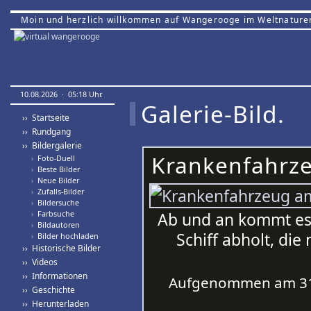
Moin und herzlich willkommen auf Wangerooge im Weltnature
10.08.2026 · 05:18 Uhr.
Galerie-Bild.
›› Startseite
›› Rundgang
›› Bildergalerie
Krankenfahrze
›
Foto-Duell
›
Beste Bilder
›
Neue Bilder
›
Zufalls-Bilder
›
Bildersuche
›
Farbsuche
Ab und an kommt es
›
Bildautoren
Schiff abholt, die
›
Bilder hochladen
›› Historische Bilder
›› Videos
›› Informationen
Aufgenommen am 31.
›› Geschichte
›› Herunterladen