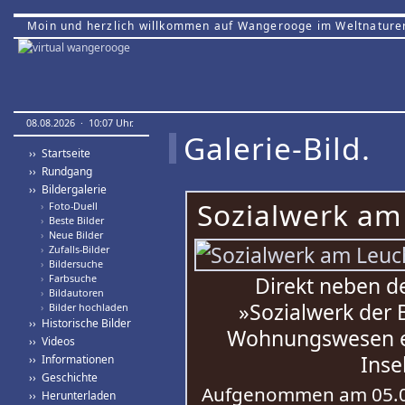
Moin und herzlich willkommen auf Wangerooge im Weltnature
08.08.2026 · 10:07 Uhr.
Galerie-Bild.
›› Startseite
›› Rundgang
›› Bildergalerie
Sozialwerk am
›
Foto-Duell
›
Beste Bilder
›
Neue Bilder
›
Zufalls-Bilder
›
Bildersuche
›
Farbsuche
Direkt neben d
›
Bildautoren
»Sozialwerk der 
›
Bilder hochladen
›› Historische Bilder
Wohnungswesen e.V
›› Videos
Inse
›› Informationen
›› Geschichte
Aufgenommen am 05.0
›› Herunterladen