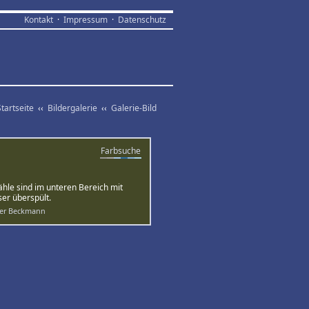
Kontakt
·
Impressum
·
Datenschutz
Startseite
‹‹
Bildergalerie
‹‹
Galerie-Bild
Farbsuche
hle sind im unteren Bereich mit
er überspült.
fer Beckmann