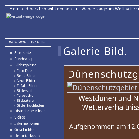
Moin und herzlich willkommen auf Wangerooge im Weltnature
09.08.2026 · 18:16 Uhr.
Galerie-Bild.
›› Startseite
›› Rundgang
›› Bildergalerie
Dünenschutzge
›
Foto-Duell
›
Beste Bilder
›
Neue Bilder
›
Zufalls-Bilder
›
Bildersuche
›
Farbsuche
Westdünen und Ne
›
Bildautoren
Wetterverhältni
›
Bilder hochladen
›› Historische Bilder
›› Videos
›› Informationen
Aufgenommen am 12.0
›› Geschichte
›› Herunterladen