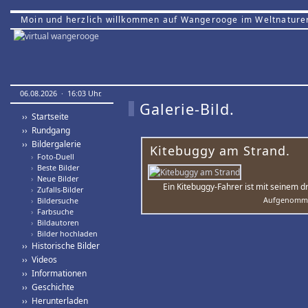
Moin und herzlich willkommen auf Wangerooge im Weltnature
06.08.2026 · 16:03 Uhr.
Galerie-Bild.
›› Startseite
›› Rundgang
›› Bildergalerie
Kitebuggy am Strand.
›
Foto-Duell
›
Beste Bilder
›
Neue Bilder
Ein Kitebuggy-Fahrer ist mit seinem 
›
Zufalls-Bilder
Aufgenomme
›
Bildersuche
›
Farbsuche
›
Bildautoren
›
Bilder hochladen
›› Historische Bilder
›› Videos
›› Informationen
›› Geschichte
›› Herunterladen