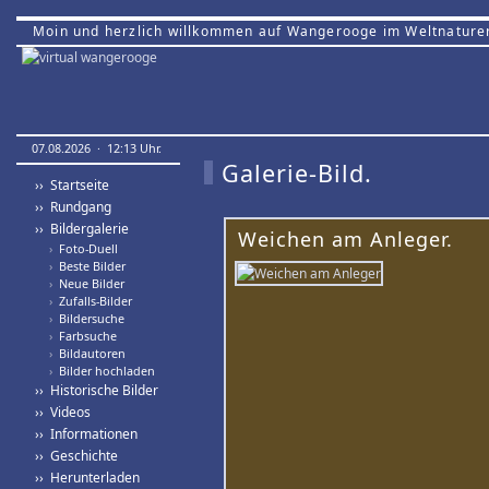
Moin und herzlich willkommen auf Wangerooge im Weltnature
07.08.2026 · 12:13 Uhr.
Galerie-Bild.
›› Startseite
›› Rundgang
›› Bildergalerie
Weichen am Anleger.
›
Foto-Duell
›
Beste Bilder
›
Neue Bilder
›
Zufalls-Bilder
›
Bildersuche
›
Farbsuche
›
Bildautoren
›
Bilder hochladen
›› Historische Bilder
›› Videos
›› Informationen
›› Geschichte
›› Herunterladen