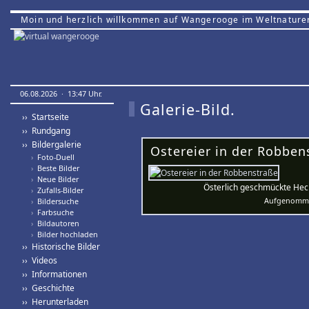
Moin und herzlich willkommen auf Wangerooge im Weltnature
06.08.2026 · 13:47 Uhr.
Galerie-Bild.
›› Startseite
›› Rundgang
›› Bildergalerie
Ostereier in der Robben
›
Foto-Duell
›
Beste Bilder
›
Neue Bilder
Österlich geschmückte Heck
›
Zufalls-Bilder
Aufgenomme
›
Bildersuche
›
Farbsuche
›
Bildautoren
›
Bilder hochladen
›› Historische Bilder
›› Videos
›› Informationen
›› Geschichte
›› Herunterladen