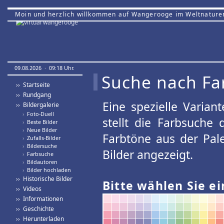
Moin und herzlich willkommen auf Wangerooge im Weltnature
09.08.2026 · 09:18 Uhr.
Suche nach Fa
›› Startseite
›› Rundgang
Eine spezielle Variant
›› Bildergalerie
›
Foto-Duell
stellt die Farbsuche
›
Beste Bilder
›
Neue Bilder
Farbtöne aus der Pal
›
Zufalls-Bilder
›
Bildersuche
Bilder angezeigt.
›
Farbsuche
›
Bildautoren
›
Bilder hochladen
›› Historische Bilder
Bitte wählen Sie ei
›› Videos
›› Informationen
›› Geschichte
›› Herunterladen