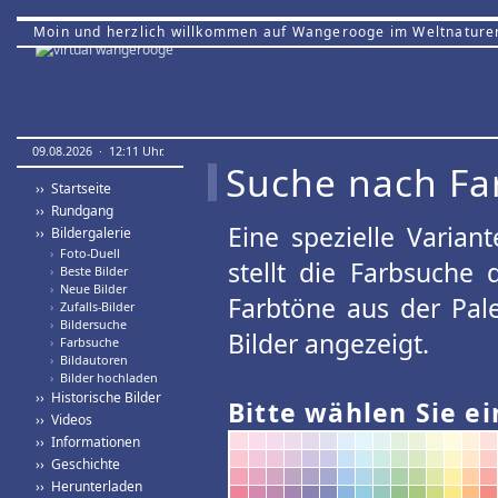
Moin und herzlich willkommen auf Wangerooge im Weltnature
09.08.2026 · 12:11 Uhr.
Suche nach Fa
›› Startseite
›› Rundgang
Eine spezielle Variant
›› Bildergalerie
›
Foto-Duell
stellt die Farbsuche
›
Beste Bilder
›
Neue Bilder
Farbtöne aus der Pal
›
Zufalls-Bilder
›
Bildersuche
Bilder angezeigt.
›
Farbsuche
›
Bildautoren
›
Bilder hochladen
›› Historische Bilder
Bitte wählen Sie ei
›› Videos
›› Informationen
›› Geschichte
›› Herunterladen