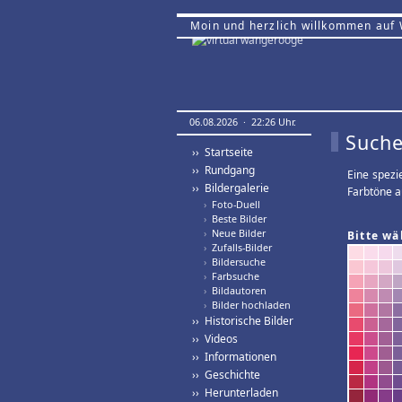
Moin und herzlich willkommen auf
06.08.2026 · 22:26 Uhr.
Suche
›› Startseite
›› Rundgang
Eine spezi
›› Bildergalerie
Farbtöne a
›
Foto-Duell
›
Beste Bilder
›
Neue Bilder
Bitte wä
›
Zufalls-Bilder
›
Bildersuche
›
Farbsuche
›
Bildautoren
›
Bilder hochladen
›› Historische Bilder
›› Videos
›› Informationen
›› Geschichte
›› Herunterladen