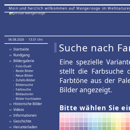
Moin und herzlich willkommen auf Wangerooge im Weltnature
06.08.2026 · 13:31 Uhr.
Suche nach Fa
›› Startseite
›› Rundgang
Eine spezielle Variant
›› Bildergalerie
›
Foto-Duell
stellt die Farbsuche
›
Beste Bilder
›
Neue Bilder
Farbtöne aus der Pal
›
Zufalls-Bilder
›
Bildersuche
Bilder angezeigt.
›
Farbsuche
›
Bildautoren
›
Bilder hochladen
›› Historische Bilder
Bitte wählen Sie ei
›› Videos
›› Informationen
›› Geschichte
›› Herunterladen