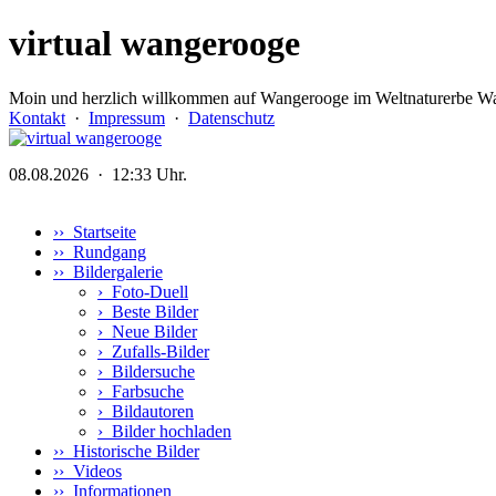
virtual wangerooge
Moin und herzlich willkommen auf Wangerooge im Weltnaturerbe Wa
Kontakt
·
Impressum
·
Datenschutz
08.08.2026 · 12:33 Uhr.
›› Startseite
›› Rundgang
›› Bildergalerie
›
Foto-Duell
›
Beste Bilder
›
Neue Bilder
›
Zufalls-Bilder
›
Bildersuche
›
Farbsuche
›
Bildautoren
›
Bilder hochladen
›› Historische Bilder
›› Videos
›› Informationen