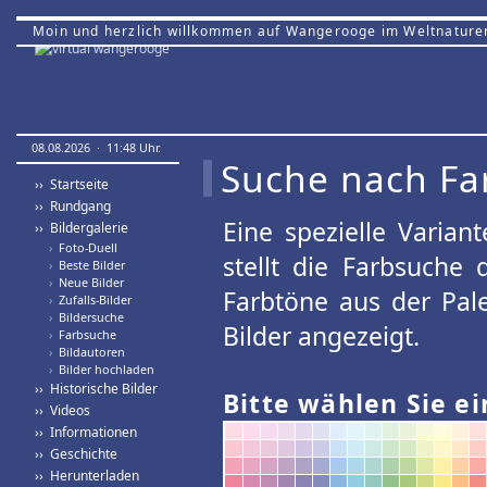
Moin und herzlich willkommen auf Wangerooge im Weltnature
08.08.2026 · 11:48 Uhr.
Suche nach Fa
›› Startseite
›› Rundgang
Eine spezielle Variant
›› Bildergalerie
›
Foto-Duell
stellt die Farbsuche
›
Beste Bilder
›
Neue Bilder
Farbtöne aus der Pal
›
Zufalls-Bilder
›
Bildersuche
Bilder angezeigt.
›
Farbsuche
›
Bildautoren
›
Bilder hochladen
›› Historische Bilder
Bitte wählen Sie ei
›› Videos
›› Informationen
›› Geschichte
›› Herunterladen