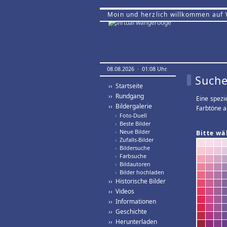
Moin und herzlich willkommen auf
08.08.2026 · 01:08 Uhr.
Suche
›› Startseite
›› Rundgang
Eine spezi
›› Bildergalerie
Farbtöne a
›
Foto-Duell
›
Beste Bilder
›
Neue Bilder
Bitte wä
›
Zufalls-Bilder
›
Bildersuche
›
Farbsuche
›
Bildautoren
›
Bilder hochladen
›› Historische Bilder
›› Videos
›› Informationen
›› Geschichte
›› Herunterladen