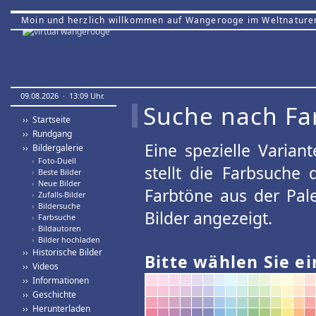
Moin und herzlich willkommen auf Wangerooge im Weltnature
09.08.2026 · 13:09 Uhr.
Suche nach Fa
›› Startseite
›› Rundgang
Eine spezielle Variant
›› Bildergalerie
›
Foto-Duell
stellt die Farbsuche
›
Beste Bilder
›
Neue Bilder
Farbtöne aus der Pal
›
Zufalls-Bilder
›
Bildersuche
Bilder angezeigt.
›
Farbsuche
›
Bildautoren
›
Bilder hochladen
›› Historische Bilder
Bitte wählen Sie ei
›› Videos
›› Informationen
›› Geschichte
›› Herunterladen