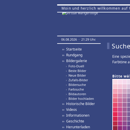
Moin und herzlich willkommen auf
06.08.2026 · 21:29 Uhr.
Suche
›› Startseite
›› Rundgang
Eine spezi
›› Bildergalerie
Farbtöne a
›
Foto-Duell
›
Beste Bilder
›
Neue Bilder
Bitte wä
›
Zufalls-Bilder
›
Bildersuche
›
Farbsuche
›
Bildautoren
›
Bilder hochladen
›› Historische Bilder
›› Videos
›› Informationen
›› Geschichte
›› Herunterladen