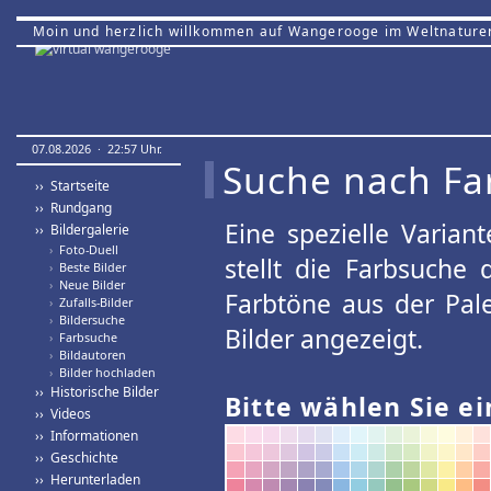
Moin und herzlich willkommen auf Wangerooge im Weltnature
07.08.2026 · 22:57 Uhr.
Suche nach Fa
›› Startseite
›› Rundgang
Eine spezielle Variant
›› Bildergalerie
›
Foto-Duell
stellt die Farbsuche
›
Beste Bilder
›
Neue Bilder
Farbtöne aus der Pal
›
Zufalls-Bilder
›
Bildersuche
Bilder angezeigt.
›
Farbsuche
›
Bildautoren
›
Bilder hochladen
›› Historische Bilder
Bitte wählen Sie ei
›› Videos
›› Informationen
›› Geschichte
›› Herunterladen