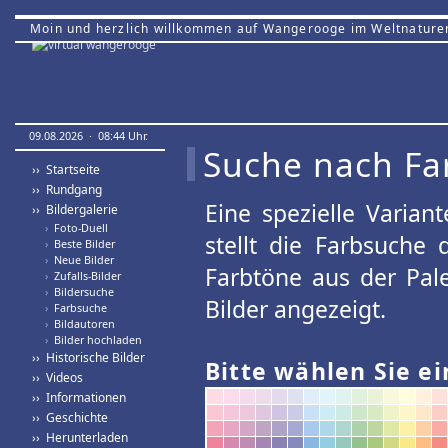
Moin und herzlich willkommen auf Wangerooge im Weltnature
09.08.2026 · 08:44 Uhr.
Suche nach Fa
›› Startseite
›› Rundgang
Eine spezielle Variant
›› Bildergalerie
›
Foto-Duell
stellt die Farbsuche
›
Beste Bilder
›
Neue Bilder
Farbtöne aus der Pal
›
Zufalls-Bilder
›
Bildersuche
Bilder angezeigt.
›
Farbsuche
›
Bildautoren
›
Bilder hochladen
›› Historische Bilder
Bitte wählen Sie ei
›› Videos
›› Informationen
›› Geschichte
›› Herunterladen