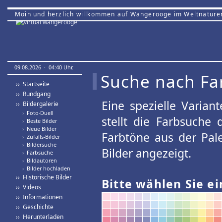
Moin und herzlich willkommen auf Wangerooge im Weltnature
09.08.2026 · 04:40 Uhr.
Suche nach Fa
›› Startseite
›› Rundgang
Eine spezielle Variant
›› Bildergalerie
›
Foto-Duell
stellt die Farbsuche
›
Beste Bilder
›
Neue Bilder
Farbtöne aus der Pal
›
Zufalls-Bilder
›
Bildersuche
Bilder angezeigt.
›
Farbsuche
›
Bildautoren
›
Bilder hochladen
›› Historische Bilder
Bitte wählen Sie ei
›› Videos
›› Informationen
›› Geschichte
›› Herunterladen