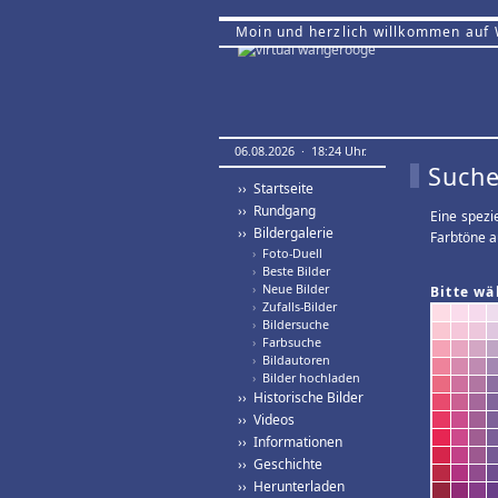
Moin und herzlich willkommen auf
06.08.2026 · 18:24 Uhr.
Suche
›› Startseite
›› Rundgang
Eine spezi
›› Bildergalerie
Farbtöne a
›
Foto-Duell
›
Beste Bilder
›
Neue Bilder
Bitte wä
›
Zufalls-Bilder
›
Bildersuche
›
Farbsuche
›
Bildautoren
›
Bilder hochladen
›› Historische Bilder
›› Videos
›› Informationen
›› Geschichte
›› Herunterladen