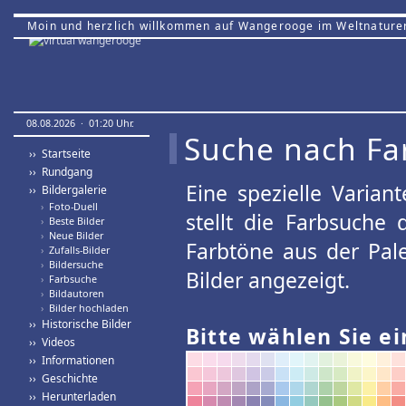
Moin und herzlich willkommen auf Wangerooge im Weltnature
08.08.2026 · 01:20 Uhr.
Suche nach Fa
›› Startseite
›› Rundgang
Eine spezielle Variant
›› Bildergalerie
›
Foto-Duell
stellt die Farbsuche
›
Beste Bilder
›
Neue Bilder
Farbtöne aus der Pal
›
Zufalls-Bilder
›
Bildersuche
Bilder angezeigt.
›
Farbsuche
›
Bildautoren
›
Bilder hochladen
›› Historische Bilder
Bitte wählen Sie ei
›› Videos
›› Informationen
›› Geschichte
›› Herunterladen