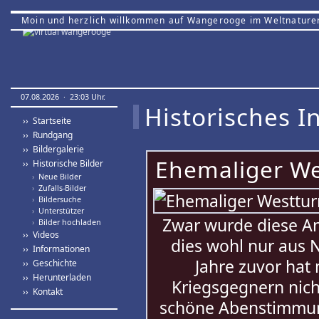
Moin und herzlich willkommen auf Wangerooge im Weltnature
07.08.2026 · 23:03 Uhr.
Historisches In
›› Startseite
›› Rundgang
›› Bildergalerie
Ehemaliger We
›› Historische Bilder
›
Neue Bilder
›
Zufalls-Bilder
›
Bildersuche
›
Unterstützer
Zwar wurde diese An
›
Bilder hochladen
›› Videos
dies wohl nur aus 
›› Informationen
Jahre zuvor hat
›› Geschichte
›› Herunterladen
Kriegsgegnern nich
›› Kontakt
schöne Abenstimmun