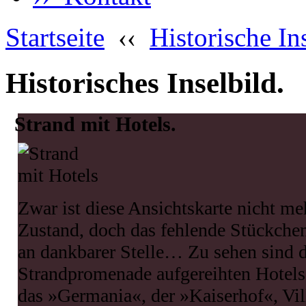
Startseite
‹‹
Historische In
Historisches Inselbild.
Strand mit Hotels.
Zwar ist diese Ansichtskarte nicht me
Zustand, doch das fehlende Stückchen
an dankbarer Stelle… Zu sehen sind d
Strandpromenade aufgereihten Hotels,
das »Germania«, der »Kaiserhof«, Vil