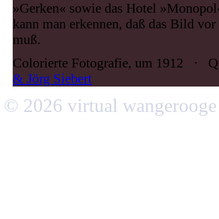
»Gerken« sowie das Hotel »Monopol
kann man erkennen, daß das Bild vor 
muß.
Colorierte Fotografie, um 1912 · Q
& Jörg Siebert
© 2026 virtual wangerooge