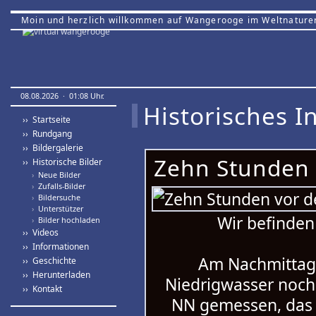
Moin und herzlich willkommen auf Wangerooge im Weltnature
08.08.2026 · 01:08 Uhr.
Historisches In
›› Startseite
›› Rundgang
›› Bildergalerie
Zehn Stunden 
›› Historische Bilder
›
Neue Bilder
›
Zufalls-Bilder
›
Bildersuche
›
Unterstützer
Wir befinden
›
Bilder hochladen
›› Videos
›› Informationen
Am Nachmittag 
›› Geschichte
›› Herunterladen
Niedrigwasser noch
›› Kontakt
NN gemessen, das 