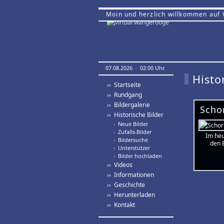
Moin und herzlich willkommen auf
07.08.2026 · 02:00 Uhr.
Histo
›› Startseite
›› Rundgang
›› Bildergalerie
Schor
›› Historische Bilder
›
Neue Bilder
›
Zufalls-Bilder
Im heu
›
Bildersuche
den E
›
Unterstützer
›
Bilder hochladen
›› Videos
›› Informationen
›› Geschichte
›› Herunterladen
›› Kontakt