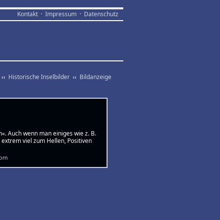
Kontakt
·
Impressum
·
Datenschutz
‹‹
Historische Inselbilder
‹‹
Bildanzeige
«. Auch wenn man einiges wie z. B.
 extrem viel zum Hellen, Positiven
orn