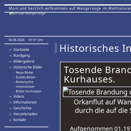
Moin und herzlich willkommen auf Wangerooge im Weltnature
08.08.2026 · 01:41 Uhr.
Historisches In
›› Startseite
›› Rundgang
›› Bildergalerie
Tosende Brand
›› Historische Bilder
›
Neue Bilder
Kurhauses.
›
Zufalls-Bilder
›
Bildersuche
›
Unterstützer
›
Bilder hochladen
›› Videos
Orkanflut auf Wa
›› Informationen
›› Geschichte
durch die auf di
›› Herunterladen
›› Kontakt
Aufgenommen 01.19