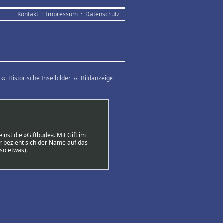
Kontakt
·
Impressum
·
Datenschutz
‹‹
Historische Inselbilder
‹‹
Bildanzeige
nst die »Giftbude«. Mit Gift im
r bezieht sich der Name auf das
lso etwas).