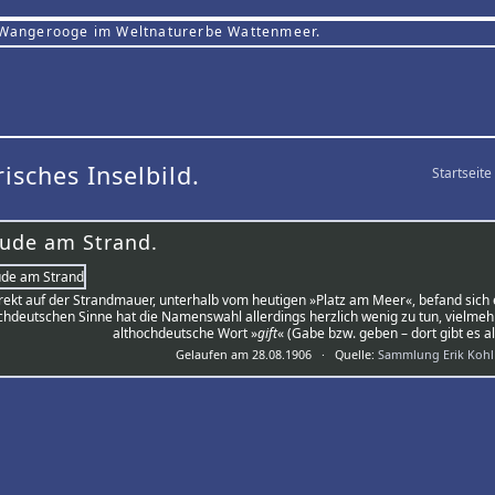
 Wangerooge im Weltnaturerbe Wattenmeer.
risches Inselbild.
Startseite
bude am Strand.
rekt auf der Strandmauer, unterhalb vom heutigen »Platz am Meer«, befand sich ei
hdeutschen Sinne hat die Namenswahl allerdings herzlich wenig zu tun, vielmeh
althochdeutsche Wort »
gift
« (Gabe bzw. geben – dort gibt es a
Gelaufen am 28.08.1906 · Quelle:
Sammlung Erik Kohl