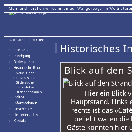
Moin und herzlich willkommen auf Wangerooge im Weltnature
06.08.2026 · 16:03 Uhr.
Historisches In
›› Startseite
›› Rundgang
›› Bildergalerie
Blick auf den 
›› Historische Bilder
›
Neue Bilder
›
Zufalls-Bilder
›
Bildersuche
›
Unterstützer
Hier ein Blic
›
Bilder hochladen
›› Videos
Hauptstand. Links 
›› Informationen
rechts ist das »Ca
›› Geschichte
›› Herunterladen
beliebt waren die
›› Kontakt
Gäste konnten hier 