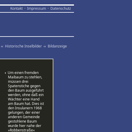
Kontakt
·
Impressum
·
Datenschutz
‹‹
Historische Inselbilder
‹‹
Bildanzeige
‹
Um einen fremden
Maibaum zu stehlen,
müssen drei
Spatenstiche gegen
den Baum ausgeführt
werden, ohne daß ein
Wächter eine Hand
am Baum hat. Dies ist
den Insulanern 1968
gelungen, der einer
anderen Gemeinde
gestohlene Baum
wurde hier nahe der
»Robbenstraße«