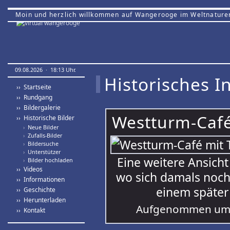
Moin und herzlich willkommen auf Wangerooge im Weltnature
09.08.2026 · 18:13 Uhr.
Historisches In
›› Startseite
›› Rundgang
›› Bildergalerie
Westturm-Café
›› Historische Bilder
›
Neue Bilder
›
Zufalls-Bilder
›
Bildersuche
›
Unterstützer
Eine weitere Ansicht
›
Bilder hochladen
›› Videos
wo sich damals noch 
›› Informationen
einem später
›› Geschichte
›› Herunterladen
Aufgenommen um 
›› Kontakt