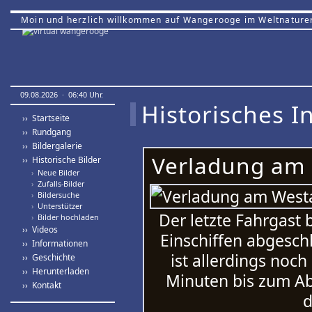
Moin und herzlich willkommen auf Wangerooge im Weltnature
09.08.2026 · 06:40 Uhr.
Historisches In
›› Startseite
›› Rundgang
›› Bildergalerie
Verladung am 
›› Historische Bilder
›
Neue Bilder
›
Zufalls-Bilder
›
Bildersuche
›
Unterstützer
Der letzte Fahrgast 
›
Bilder hochladen
›› Videos
Einschiffen abgesch
›› Informationen
ist allerdings noch
›› Geschichte
›› Herunterladen
Minuten bis zum Ab
›› Kontakt
d