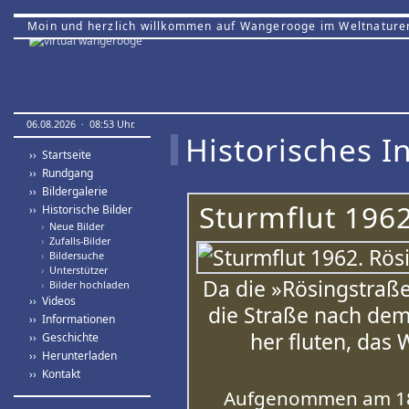
Moin und herzlich willkommen auf Wangerooge im Weltnature
06.08.2026 · 08:53 Uhr.
Historisches In
›› Startseite
›› Rundgang
›› Bildergalerie
Sturmflut 1962
›› Historische Bilder
›
Neue Bilder
›
Zufalls-Bilder
›
Bildersuche
›
Unterstützer
Da die »Rösingstraße«
›
Bilder hochladen
›› Videos
die Straße nach dem
›› Informationen
her fluten, das 
›› Geschichte
›› Herunterladen
›› Kontakt
Aufgenommen am 18