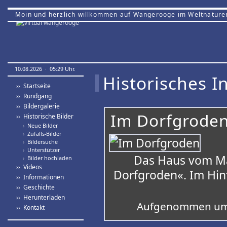
Moin und herzlich willkommen auf Wangerooge im Weltnature
10.08.2026 · 05:29 Uhr.
Historisches In
›› Startseite
›› Rundgang
›› Bildergalerie
Im Dorfgroden
›› Historische Bilder
›
Neue Bilder
›
Zufalls-Bilder
›
Bildersuche
›
Unterstützer
Das Haus vom Ma
›
Bilder hochladen
›› Videos
Dorfgroden«. Im Hin
›› Informationen
›› Geschichte
›› Herunterladen
Aufgenommen um
›› Kontakt