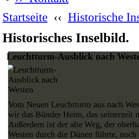
Startseite
‹‹
Historische In
Historisches Inselbild.
Leuchtturm-Ausblick nach West
Vom Neuen Leuchtturm aus nach West
wir das Bünder Heim, das seinerzeit 
Außerdem ist der alte Weg, der oberh
Westen durch die Dünen führte, noch