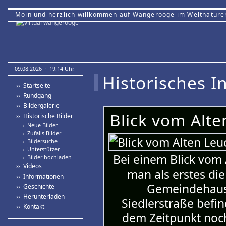
Moin und herzlich willkommen auf Wangerooge im Weltnature
09.08.2026 · 19:14 Uhr.
Historisches In
›› Startseite
›› Rundgang
›› Bildergalerie
Blick vom Alt
›› Historische Bilder
›
Neue Bilder
›
Zufalls-Bilder
›
Bildersuche
›
Unterstützer
Bei einem Blick vom 
›
Bilder hochladen
›› Videos
man als erstes di
›› Informationen
Gemeindehaus.
›› Geschichte
›› Herunterladen
Siedlerstraße befi
›› Kontakt
dem Zeitpunkt noch