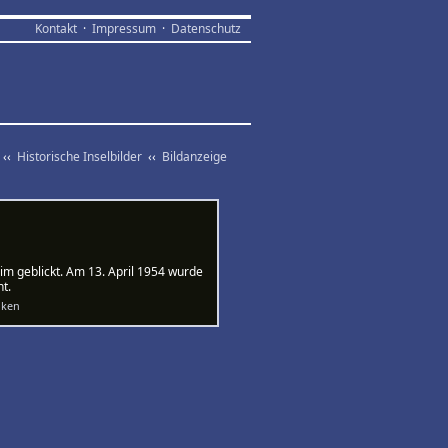
Kontakt
·
Impressum
·
Datenschutz
‹‹
Historische Inselbilder
‹‹
Bildanzeige
m geblickt. Am 13. April 1954 wurde
t.
ken