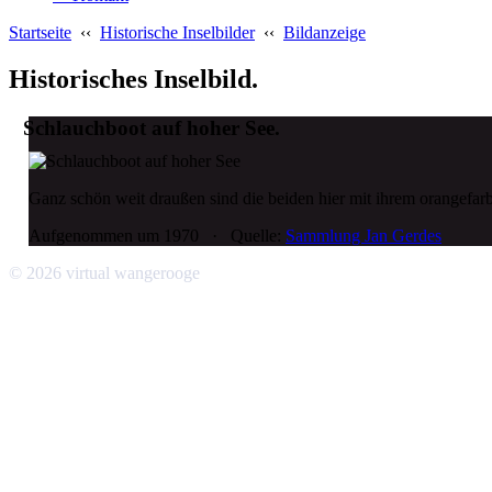
Startseite
‹‹
Historische Inselbilder
‹‹
Bildanzeige
Historisches Inselbild.
Schlauchboot auf hoher See.
Ganz schön weit draußen sind die beiden hier mit ihrem orangefa
Aufgenommen um 1970 · Quelle:
Sammlung Jan Gerdes
© 2026 virtual wangerooge