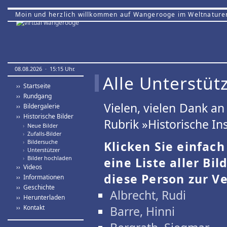
Moin und herzlich willkommen auf Wangerooge im Weltnature
08.08.2026 · 15:15 Uhr.
Alle Unterstütz
›› Startseite
›› Rundgang
Vielen, vielen Dank a
›› Bildergalerie
›› Historische Bilder
Rubrik »Historische Ins
›
Neue Bilder
›
Zufalls-Bilder
›
Bildersuche
Klicken Sie einfac
›
Unterstützer
›
Bilder hochladen
eine Liste aller Bil
›› Videos
diese Person zur Ve
›› Informationen
›› Geschichte
Albrecht, Rudi
›› Herunterladen
›› Kontakt
Barre, Hinni