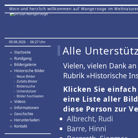
Moin und herzlich willkommen auf Wangerooge im Weltnature
09.08.2026 · 06:27 Uhr.
Alle Unterstütz
›› Startseite
›› Rundgang
Vielen, vielen Dank a
›› Bildergalerie
›› Historische Bilder
Rubrik »Historische Ins
›
Neue Bilder
›
Zufalls-Bilder
›
Bildersuche
Klicken Sie einfac
›
Unterstützer
›
Bilder hochladen
eine Liste aller Bil
›› Videos
diese Person zur Ve
›› Informationen
›› Geschichte
Albrecht, Rudi
›› Herunterladen
›› Kontakt
Barre, Hinni