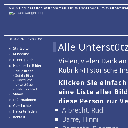
Moin und herzlich willkommen auf Wangerooge im Weltnature
10.08.2026 · 17:03 Uhr.
Alle Unterstütz
›› Startseite
›› Rundgang
Vielen, vielen Dank a
›› Bildergalerie
›› Historische Bilder
Rubrik »Historische Ins
›
Neue Bilder
›
Zufalls-Bilder
›
Bildersuche
Klicken Sie einfac
›
Unterstützer
›
Bilder hochladen
eine Liste aller Bil
›› Videos
diese Person zur Ve
›› Informationen
›› Geschichte
Albrecht, Rudi
›› Herunterladen
›› Kontakt
Barre, Hinni