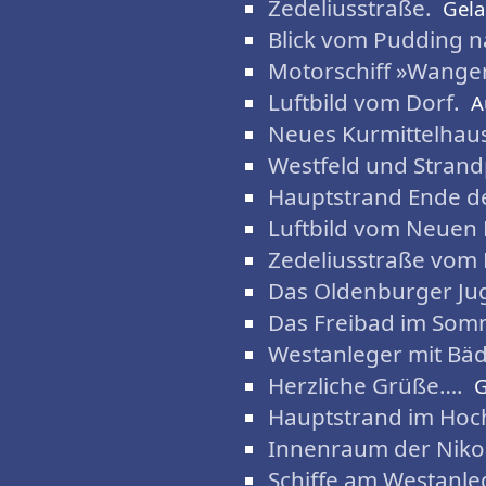
Zedeliusstraße.
Gela
Blick vom Pudding 
Motorschiff »Wanger
Luftbild vom Dorf.
A
Neues Kurmittelhau
Westfeld und Stran
Hauptstrand Ende de
Luftbild vom Neuen
Zedeliusstraße vom 
Das Oldenburger Ju
Das Freibad im Som
Westanleger mit Bäd
Herzliche Grüße….
G
Hauptstrand im Ho
Innenraum der Nikol
Schiffe am Westanle