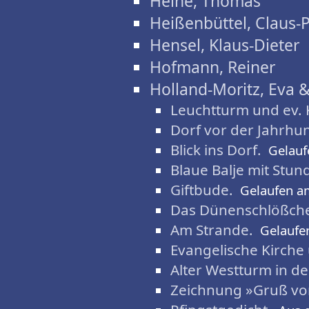
Heine, Thomas
Heißenbüttel, Claus-
Hensel, Klaus-Dieter
Hofmann, Reiner
Holland-Moritz, Eva 
Leuchtturm und ev. 
Dorf vor der Jahrh
Blick ins Dorf.
Gelauf
Blaue Balje mit Stu
Giftbude.
Gelaufen a
Das Dünenschlößch
Am Strande.
Gelaufe
Evangelische Kirche
Alter Westturm in d
Zeichnung »Gruß v