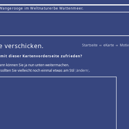
 Wangerooge im Weltnaturerbe Wattenmeer.
e verschicken.
Startseite
‹‹
eKarte
‹‹
Moti
 mit dieser Kartenvorderseite zufrieden?
ann können Sie ja nun unten weitermachen.
sollten Sie vielleicht noch einmal etwas am Stil
[
ändern
]
.