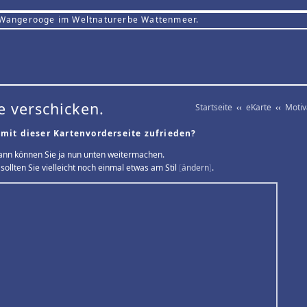
 Wangerooge im Weltnaturerbe Wattenmeer.
e verschicken.
Startseite
‹‹
eKarte
‹‹
Moti
 mit dieser Kartenvorderseite zufrieden?
ann können Sie ja nun unten weitermachen.
sollten Sie vielleicht noch einmal etwas am Stil
[
ändern
]
.