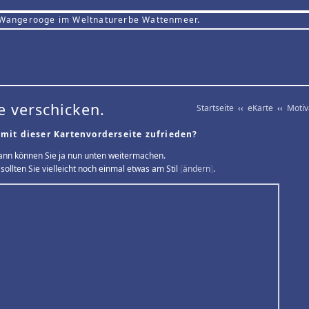
 Wangerooge im Weltnaturerbe Wattenmeer.
e verschicken.
Startseite
‹‹
eKarte
‹‹
Moti
 mit dieser Kartenvorderseite zufrieden?
ann können Sie ja nun unten weitermachen.
sollten Sie vielleicht noch einmal etwas am Stil
[
ändern
]
.